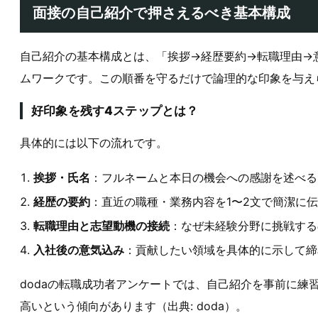
面接の自己紹介で押さえるべき基本構成
自己紹介の基本構成とは、「挨拶→経歴要約→転職理由→
ムワークです。この順番を守るだけで論理的な印象を与え
好印象を残す4ステップとは？
具体的には以下の流れです。
挨拶・氏名
：フルネームと本日の機会への感謝を述べる
経歴の要約
：直近の職種・業務内容を1〜2文で簡潔に
転職理由と志望動機の接続
：なぜ未経験分野に挑戦する
入社後の意気込み
：貢献したい領域を具体的に示して締
dodaの転職成功者アンケートでは、自己紹介を事前に練習
高いという傾向があります（出典: doda）。