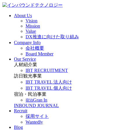
About Us
Vision
Mission
Value
DX推進に向けた取り組み
Company Info
会社概要
Board Member
Our Service
人材紹介業
IBT RECRUITMENT
訪日観光事業
IBT TRAVEL 法人向け
IBT TRAVEL 個人向け
宿泊・民泊事業
Gran In
宿泊
INBOUND JOURNAL
Recruit
採用サイト
Wantedly
Blog