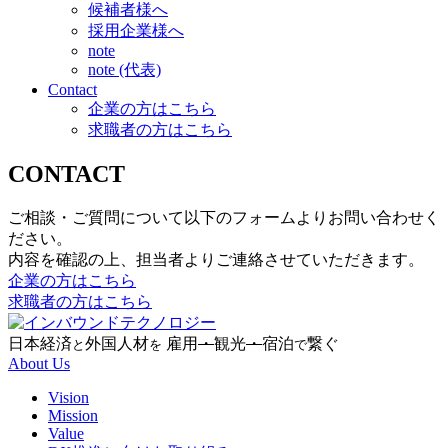
候補者様へ
採用企業様へ
note
note (代表)
Contact
企業の方はこちら
求職者の方はこちら
CONTACT
ご相談・ご質問について以下のフォームよりお問い合わせく
ださい。
内容を確認の上、担当者よりご連絡させていただきます。
企業の方はこちら
求職者の方はこちら
日本経済
外国人材
雇用
・
観光
・
宿泊
繋ぐ
と
を
で
About Us
Vision
Mission
Value