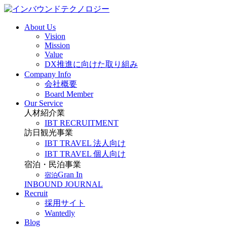
About Us
Vision
Mission
Value
DX推進に向けた取り組み
Company Info
会社概要
Board Member
Our Service
人材紹介業
IBT RECRUITMENT
訪日観光事業
IBT TRAVEL 法人向け
IBT TRAVEL 個人向け
宿泊・民泊事業
Gran In
宿泊
INBOUND JOURNAL
Recruit
採用サイト
Wantedly
Blog