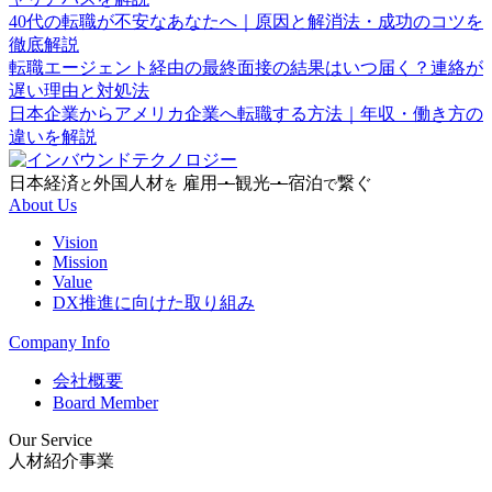
40代の転職が不安なあなたへ｜原因と解消法・成功のコツを
徹底解説
転職エージェント経由の最終面接の結果はいつ届く？連絡が
遅い理由と対処法
日本企業からアメリカ企業へ転職する方法｜年収・働き方の
違いを解説
日本経済
外国人材
雇用
・
観光
・
宿泊
繋ぐ
と
を
で
About Us
Vision
Mission
Value
DX推進に向けた取り組み
Company Info
会社概要
Board Member
Our Service
人材紹介事業