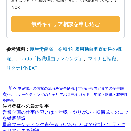
まずはキャリア面談から。転職するかどうか決まっていなくて
もOK
無料キャリア相談を申し込む
参考資料：
厚生労働省「令和4年雇用動向調査結果の概
況」
、
doda「転職理由ランキング」
、
マイナビ転職
、
リクナビNEXT
← 前へ
中途採用の面接の流れを完全解説｜準備から内定までの全手順
次へ →
マーケティングのキャリアパス完全ガイド｜年収・転職・将来性
を解説
候補者様への最新記事
営業企画の仕事内容とは？年収・やりがい・転職成功のコツ
を徹底解説
最高マーケティング責任者（CMO）とは？役割・年収・キ
ャリアパスを解説