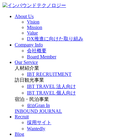
About Us
Vision
Mission
Value
DX推進に向けた取り組み
Company Info
会社概要
Board Member
Our Service
人材紹介業
IBT RECRUITMENT
訪日観光事業
IBT TRAVEL 法人向け
IBT TRAVEL 個人向け
宿泊・民泊事業
Gran In
宿泊
INBOUND JOURNAL
Recruit
採用サイト
Wantedly
Blog