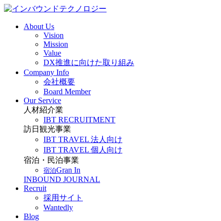
About Us
Vision
Mission
Value
DX推進に向けた取り組み
Company Info
会社概要
Board Member
Our Service
人材紹介業
IBT RECRUITMENT
訪日観光事業
IBT TRAVEL 法人向け
IBT TRAVEL 個人向け
宿泊・民泊事業
Gran In
宿泊
INBOUND JOURNAL
Recruit
採用サイト
Wantedly
Blog