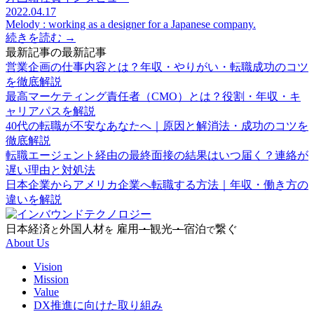
2022.04.17
Melody : working as a designer for a Japanese company.
続きを読む →
最新記事の最新記事
営業企画の仕事内容とは？年収・やりがい・転職成功のコツ
を徹底解説
最高マーケティング責任者（CMO）とは？役割・年収・キ
ャリアパスを解説
40代の転職が不安なあなたへ｜原因と解消法・成功のコツを
徹底解説
転職エージェント経由の最終面接の結果はいつ届く？連絡が
遅い理由と対処法
日本企業からアメリカ企業へ転職する方法｜年収・働き方の
違いを解説
日本経済
外国人材
雇用
・
観光
・
宿泊
繋ぐ
と
を
で
About Us
Vision
Mission
Value
DX推進に向けた取り組み