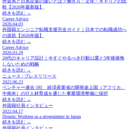
外資系と日系企業の違いとは？働き方・文化・キャリアの比
較【2026年最新版】
続きを読む →
Career Advice
2026.04.03
外国籍エンジニア転職支援完全ガイド｜日本での転職成功へ
の道筋【2026年版】
続きを読む →
Career Advice
2026.03.29
20代のキャリア設計｜今すぐやるべき行動12選と5年後後悔
しないための戦略
続きを読む →
ニュース / プレスリリース
2022.06.23
ベンチャー連合 5社 経済産業省の開発途上国（アフリカ、
中南米）のIT人材育成を通じた事業環境整備に採択
続きを読む →
外国籍社員インタビュー
2022.04.17
Dennis: Working as a programmer in Japan
続きを読む →
外国籍社員インタビュー