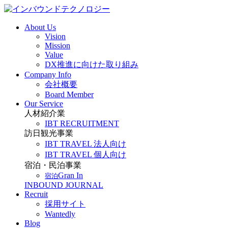
About Us
Vision
Mission
Value
DX推進に向けた取り組み
Company Info
会社概要
Board Member
Our Service
人材紹介業
IBT RECRUITMENT
訪日観光事業
IBT TRAVEL 法人向け
IBT TRAVEL 個人向け
宿泊・民泊事業
Gran In
宿泊
INBOUND JOURNAL
Recruit
採用サイト
Wantedly
Blog