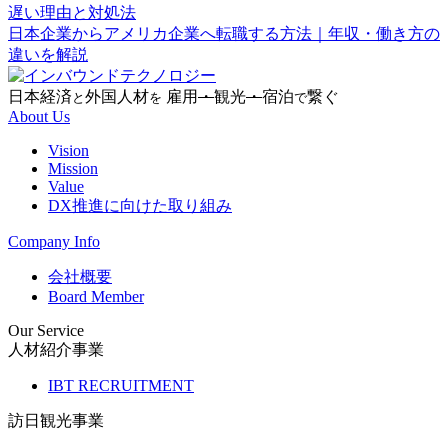
遅い理由と対処法
日本企業からアメリカ企業へ転職する方法｜年収・働き方の
違いを解説
日本経済
外国人材
雇用
・
観光
・
宿泊
繋ぐ
と
を
で
About Us
Vision
Mission
Value
DX推進に向けた取り組み
Company Info
会社概要
Board Member
Our Service
人材紹介事業
IBT RECRUITMENT
訪日観光事業