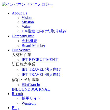
About Us
Vision
Mission
Value
DX推進に向けた取り組み
Company Info
会社概要
Board Member
Our Service
人材紹介業
IBT RECRUITMENT
訪日観光事業
IBT TRAVEL 法人向け
IBT TRAVEL 個人向け
宿泊・民泊事業
Gran In
宿泊
INBOUND JOURNAL
Recruit
採用サイト
Wantedly
Blog