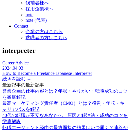
候補者様へ
採用企業様へ
note
note (代表)
Contact
企業の方はこちら
求職者の方はこちら
interpreter
Career Advice
2024.04.03
How to Become a Freelance Japanese Interpreter
続きを読む →
最新記事の最新記事
営業企画の仕事内容とは？年収・やりがい・転職成功のコツ
を徹底解説
最高マーケティング責任者（CMO）とは？役割・年収・キ
ャリアパスを解説
40代の転職が不安なあなたへ｜原因と解消法・成功のコツを
徹底解説
転職エージェント経由の最終面接の結果はいつ届く？連絡が