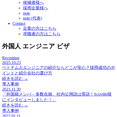
候補者様へ
採用企業様へ
note
note (代表)
Contact
企業の方はこちら
求職者の方はこちら
外国人 エンジニア ビザ
Recruiting
2025.10.23
ベトナム人エンジニアの紹介ならどこが安心？採用成功のポ
イントと紹介会社の選び方
続きを読む →
導入事例
2021.11.30
「外国籍メンバ－多数在籍、社内公用語は英語！Scoville様
にインタビューしました！」
続きを読む →
導入事例
2022.01.11