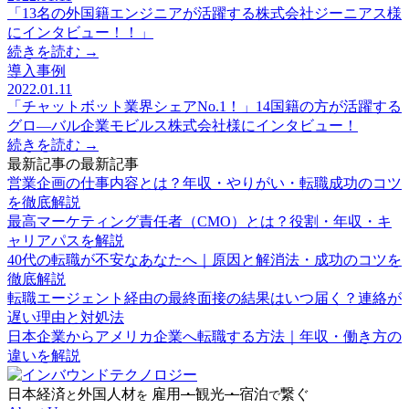
「13名の外国籍エンジニアが活躍する株式会社ジーニアス様
にインタビュー！！」
続きを読む →
導入事例
2022.01.11
「チャットボット業界シェアNo.1！」14国籍の方が活躍する
グロ―バル企業モビルス株式会社様にインタビュー！
続きを読む →
最新記事の最新記事
営業企画の仕事内容とは？年収・やりがい・転職成功のコツ
を徹底解説
最高マーケティング責任者（CMO）とは？役割・年収・キ
ャリアパスを解説
40代の転職が不安なあなたへ｜原因と解消法・成功のコツを
徹底解説
転職エージェント経由の最終面接の結果はいつ届く？連絡が
遅い理由と対処法
日本企業からアメリカ企業へ転職する方法｜年収・働き方の
違いを解説
日本経済
外国人材
雇用
・
観光
・
宿泊
繋ぐ
と
を
で