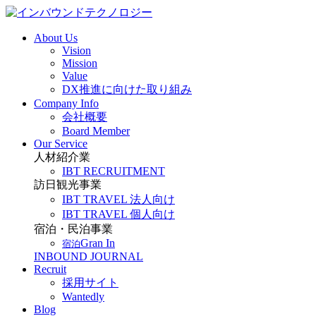
About Us
Vision
Mission
Value
DX推進に向けた取り組み
Company Info
会社概要
Board Member
Our Service
人材紹介業
IBT RECRUITMENT
訪日観光事業
IBT TRAVEL 法人向け
IBT TRAVEL 個人向け
宿泊・民泊事業
Gran In
宿泊
INBOUND JOURNAL
Recruit
採用サイト
Wantedly
Blog