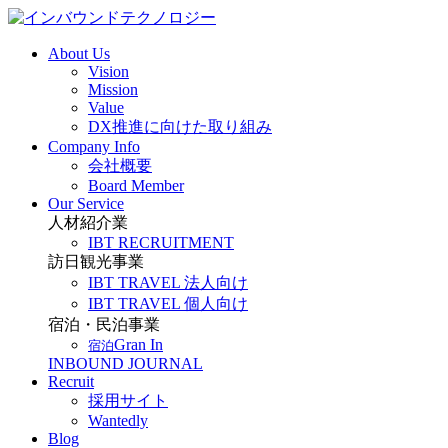
About Us
Vision
Mission
Value
DX推進に向けた取り組み
Company Info
会社概要
Board Member
Our Service
人材紹介業
IBT RECRUITMENT
訪日観光事業
IBT TRAVEL 法人向け
IBT TRAVEL 個人向け
宿泊・民泊事業
Gran In
宿泊
INBOUND JOURNAL
Recruit
採用サイト
Wantedly
Blog