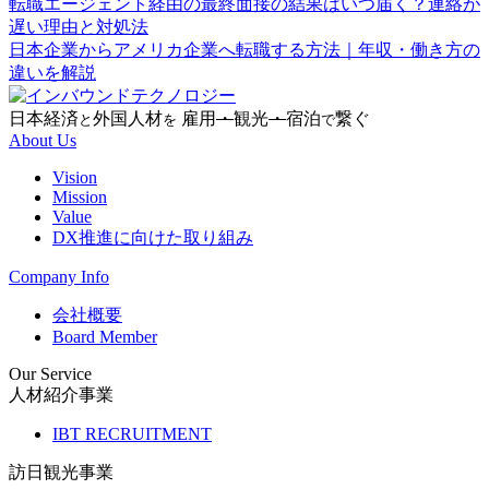
転職エージェント経由の最終面接の結果はいつ届く？連絡が
遅い理由と対処法
日本企業からアメリカ企業へ転職する方法｜年収・働き方の
違いを解説
日本経済
外国人材
雇用
・
観光
・
宿泊
繋ぐ
と
を
で
About Us
Vision
Mission
Value
DX推進に向けた取り組み
Company Info
会社概要
Board Member
Our Service
人材紹介事業
IBT RECRUITMENT
訪日観光事業