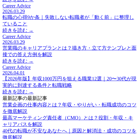
Career Advice
2026.03.29
転職の心得9か条｜失敗しない転職者が「動く前」に整理し
ていること
続きを読む →
Career Advice
2026.03.29
営業職のキャリアプランとは？描き方・立て方テンプレと面
接での答え方例を解説
続きを読む →
Career Advice
2026.04.01
【2026年版】年収1000万円を狙える職業12選｜20〜30代が現
実的に到達する条件と転職戦略
続きを読む →
最新記事の最新記事
営業企画の仕事内容とは？年収・やりがい・転職成功のコツ
を徹底解説
最高マーケティング責任者（CMO）とは？役割・年収・キ
ャリアパスを解説
40代の転職が不安なあなたへ｜原因と解消法・成功のコツを
徹底解説