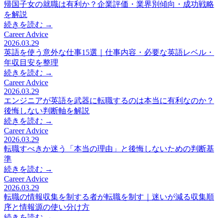
帰国子女の就職は有利か？企業評価・業界別傾向・成功戦略
を解説
続きを読む →
Career Advice
2026.03.29
英語を使う意外な仕事15選｜仕事内容・必要な英語レベル・
年収目安を整理
続きを読む →
Career Advice
2026.03.29
エンジニアが英語を武器に転職するのは本当に有利なのか？
後悔しない判断軸を解説
続きを読む →
Career Advice
2026.03.29
転職すべきか迷う「本当の理由」と後悔しないための判断基
準
続きを読む →
Career Advice
2026.03.29
転職の情報収集を制する者が転職を制す｜迷いが減る収集順
序と情報源の使い分け方
続きを読む →