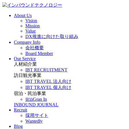
About Us
Vision
Mission
Value
DX推進に向けた取り組み
Company Info
会社概要
Board Member
Our Service
人材紹介業
IBT RECRUITMENT
訪日観光事業
IBT TRAVEL 法人向け
IBT TRAVEL 個人向け
宿泊・民泊事業
Gran In
宿泊
INBOUND JOURNAL
Recruit
採用サイト
Wantedly
Blog