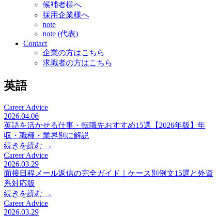
候補者様へ
採用企業様へ
note
note (代表)
Contact
企業の方はこちら
求職者の方はこちら
英語
Career Advice
2026.04.06
英語を活かせる仕事・転職先おすすめ15選【2026年版】年
収・職種・業界別に解説
続きを読む →
Career Advice
2026.03.29
面接日程メール返信の完全ガイド｜ケース別例文15選と外資
系対応版
続きを読む →
Career Advice
2026.03.29