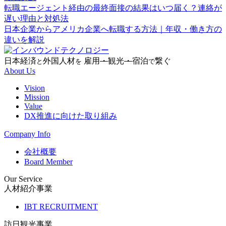
転職エージェント経由の最終面接の結果はいつ届く？連絡が
遅い理由と対処法
日本企業からアメリカ企業へ転職する方法｜年収・働き方の
違いを解説
日本経済
外国人材
雇用
・
観光
・
宿泊
繋ぐ
と
を
で
About Us
Vision
Mission
Value
DX推進に向けた取り組み
Company Info
会社概要
Board Member
Our Service
人材紹介事業
IBT RECRUITMENT
訪日観光事業