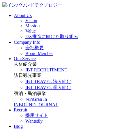
About Us
Vision
Mission
Value
DX推進に向けた取り組み
Company Info
会社概要
Board Member
Our Service
人材紹介業
IBT RECRUITMENT
訪日観光事業
IBT TRAVEL 法人向け
IBT TRAVEL 個人向け
宿泊・民泊事業
Gran In
宿泊
INBOUND JOURNAL
Recruit
採用サイト
Wantedly
Blog