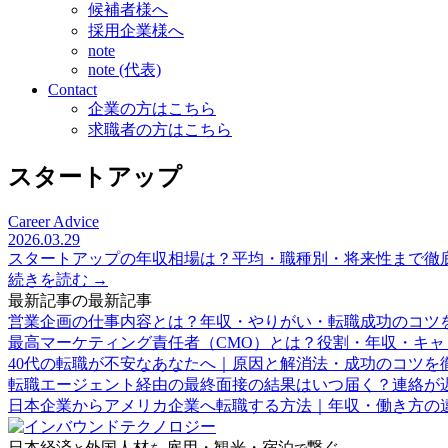
候補者様へ
採用企業様へ
note
note (代表)
Contact
企業の方はこちら
求職者の方はこちら
スタートアップ
Career Advice
2026.03.29
スタートアップの年収相場は？平均・職種別・将来性まで徹
続きを読む →
最新記事の最新記事
営業企画の仕事内容とは？年収・やりがい・転職成功のコツ
最高マーケティング責任者（CMO）とは？役割・年収・キャ
40代の転職が不安なあなたへ｜原因と解消法・成功のコツを
転職エージェント経由の最終面接の結果はいつ届く？連絡が
日本企業からアメリカ企業へ転職する方法｜年収・働き方の
日本経済
外国人材
雇用
・
観光
・
宿泊
繋ぐ