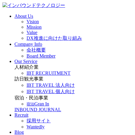
About Us
Vision
Mission
Value
DX推進に向けた取り組み
Company Info
会社概要
Board Member
Our Service
人材紹介業
IBT RECRUITMENT
訪日観光事業
IBT TRAVEL 法人向け
IBT TRAVEL 個人向け
宿泊・民泊事業
Gran In
宿泊
INBOUND JOURNAL
Recruit
採用サイト
Wantedly
Blog