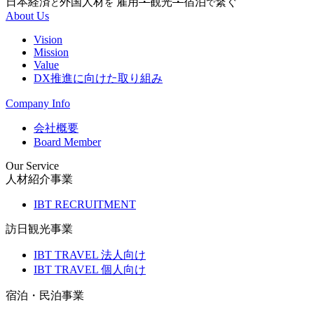
日本経済
外国人材
雇用
・
観光
・
宿泊
繋ぐ
と
を
で
About Us
Vision
Mission
Value
DX推進に向けた取り組み
Company Info
会社概要
Board Member
Our Service
人材紹介事業
IBT RECRUITMENT
訪日観光事業
IBT TRAVEL 法人向け
IBT TRAVEL 個人向け
宿泊・民泊事業