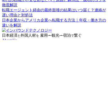
徹底解説
転職エージェント経由の最終面接の結果はいつ届く？連絡が
遅い理由と対処法
日本企業からアメリカ企業へ転職する方法｜年収・働き方の
違いを解説
日本経済
外国人材
雇用
・
観光
・
宿泊
繋ぐ
と
を
で
About Us
Vision
Mission
Value
DX推進に向けた取り組み
Company Info
会社概要
Board Member
Our Service
人材紹介事業
IBT RECRUITMENT