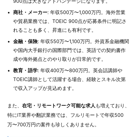
900点は大きなアドバンテージになります。
商社・メーカー
: 年収500万〜1,000万円。海外営業
や貿易業務では、TOEIC 900点が応募条件に明記さ
れることも多く、昇進にも有利です。
金融・保険
: 年収550万〜1,100万円。外資系金融機関
や国内大手銀行の国際部門では、英語での契約書作
成や海外拠点とのやり取りが日常的です。
教育・語学
: 年収400万〜800万円。英会話講師や
TOEIC講師として活躍する場合、経験とスキル次第
で収入アップが見込めます。
また、
在宅・リモートワーク可能な求人
も増えており、
特にIT業界や翻訳業務では、フルリモートで年収500
万〜700万円の案件も珍しくありません。