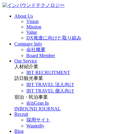
About Us
Vision
Mission
Value
DX推進に向けた取り組み
Company Info
会社概要
Board Member
Our Service
人材紹介業
IBT RECRUITMENT
訪日観光事業
IBT TRAVEL 法人向け
IBT TRAVEL 個人向け
宿泊・民泊事業
Gran In
宿泊
INBOUND JOURNAL
Recruit
採用サイト
Wantedly
Blog