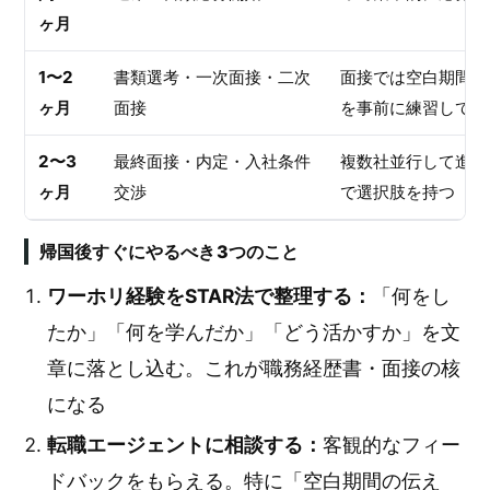
ヶ月
1〜2
書類選考・一次面接・二次
面接では空白期間の
ヶ月
面接
を事前に練習してお
2〜3
最終面接・内定・入社条件
複数社並行して進め
ヶ月
交渉
で選択肢を持つ
帰国後すぐにやるべき3つのこと
ワーホリ経験をSTAR法で整理する：
「何をし
たか」「何を学んだか」「どう活かすか」を文
章に落とし込む。これが職務経歴書・面接の核
になる
転職エージェントに相談する：
客観的なフィー
ドバックをもらえる。特に「空白期間の伝え