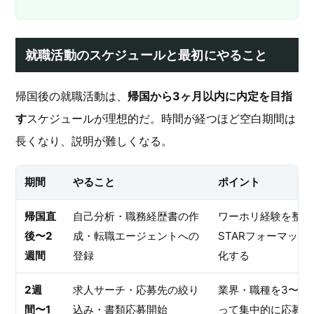
就職活動のスケジュールと最初にやること
帰国後の就職活動は、
帰国から3ヶ月以内に内定を目指
す
スケジュールが理想的だ。時間が経つほど空白期間は
長くなり、説明が難しくなる。
期間
やること
ポイント
帰国直
自己分析・職務経歴書の作
ワーホリ経験を整理
後〜2
成・転職エージェントへの
STARフォーマット
週間
登録
化する
2週
求人サーチ・応募先の絞り
業界・職種を3〜5
間〜1
込み・書類応募開始
って集中的に応募す