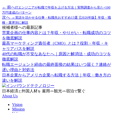
← 前へ
ITエンジニアが転職で年収を上げる方法｜実態調査から見た+100
万円達成のパターン
次へ →
英語を活かせる仕事・転職先おすすめ15選【2026年版】年収・職
種・業界別に解説
候補者様への最新記事
営業企画の仕事内容とは？年収・やりがい・転職成功のコツ
を徹底解説
最高マーケティング責任者（CMO）とは？役割・年収・キ
ャリアパスを解説
40代の転職が不安なあなたへ｜原因と解消法・成功のコツを
徹底解説
転職エージェント経由の最終面接の結果はいつ届く？連絡が
遅い理由と対処法
日本企業からアメリカ企業へ転職する方法｜年収・働き方の
違いを解説
日本経済
外国人材
雇用
・
観光
・
宿泊
繋ぐ
と
を
で
About Us
Vision
Mission