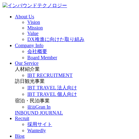
About Us
Vision
Mission
Value
DX推進に向けた取り組み
Company Info
会社概要
Board Member
Our Service
人材紹介業
IBT RECRUITMENT
訪日観光事業
IBT TRAVEL 法人向け
IBT TRAVEL 個人向け
宿泊・民泊事業
Gran In
宿泊
INBOUND JOURNAL
Recruit
採用サイト
Wantedly
Blog