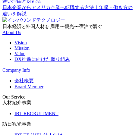
遅い理由と対処法
日本企業からアメリカ企業へ転職する方法｜年収・働き方の
違いを解説
日本経済
外国人材
雇用
・
観光
・
宿泊
繋ぐ
と
を
で
About Us
Vision
Mission
Value
DX推進に向けた取り組み
Company Info
会社概要
Board Member
Our Service
人材紹介事業
IBT RECRUITMENT
訪日観光事業