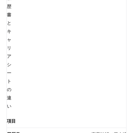
歴
書
と
キ
ャ
リ
ア
シ
ー
ト
の
違
い