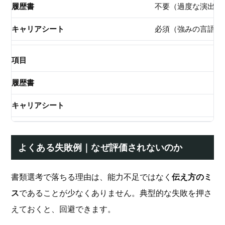
不要（過度な演出は
必須（強みの言語化
比
非
よくある失敗例｜なぜ評価されないのか
書類選考で落ちる理由は、能力不足ではなく
伝え方のミ
ス
であることが少なくありません。典型的な失敗を押さ
えておくと、回避できます。