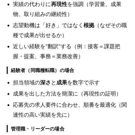
実績の代わりに
再現性
を強調（学習量、成果
物、取り組みの継続性）
志望動機は「好き」ではなく
根拠
（なぜその職
種で成果が出せるか）
近しい経験を“翻訳”する（例：接客＝課題把
握・提案、事務＝業務改善）
経験者（同職種転職）の場合
担当領域の
深さ
と
成果
を数字で示す
成果を出した方法を簡潔に（再現性の証明）
応募先の求人要件に合わせ、順番を最適化（関
連性の高い実績を先に）
管理職・リーダーの場合