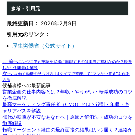
参考・引用元
最終更新日：
2026年2月9日
引用元のリンク：
厚生労働省（公式サイト）
← 前へ
エンジニアが英語を武器に転職するのは本当に有利なのか？後悔
しない判断軸を解説
次へ →
働く動機の見つけ方｜4タイプで整理して“ブレない答え”を作る
方法
候補者様への最新記事
営業企画の仕事内容とは？年収・やりがい・転職成功のコツ
を徹底解説
最高マーケティング責任者（CMO）とは？役割・年収・キ
ャリアパスを解説
40代の転職が不安なあなたへ｜原因と解消法・成功のコツを
徹底解説
転職エージェント経由の最終面接の結果はいつ届く？連絡が