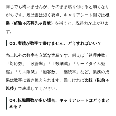
同じでも構いませんが、そのまま貼り付けると弱くなり
がちです。履歴書は短く要点、キャリアシート側では
根
拠（経験→応募先→貢献）
を補うと、説得力が上がりま
す。
Q3. 実績が数字で書けません。どうすればいい？
売上以外の数字も立派な実績です。例えば「処理件数」
「対応数」「改善率」「工数削減」「リードタイム短
縮」「ミス削減」「顧客数」「継続率」など、業務の成
果は数字に置き換えられます。難しければ
比較（以前→
以後）
で表現してください。
Q4. 転職回数が多い場合、キャリアシートはどうまと
める？