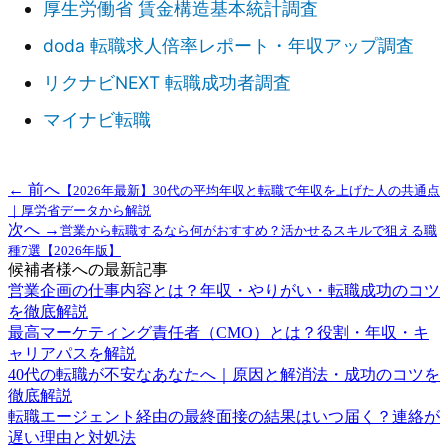
厚生労働省 賃金構造基本統計調査
doda 転職求人倍率レポート・年収アップ調査
リクナビNEXT 転職成功者調査
マイナビ転職
← 前へ
【2026年最新】30代の平均年収と転職で年収を上げた人の共通点
｜厚労省データから解説
次へ →
営業から転職するなら何がおすすめ？活かせるスキルで狙える職
種7選【2026年版】
候補者様への最新記事
営業企画の仕事内容とは？年収・やりがい・転職成功のコツ
を徹底解説
最高マーケティング責任者（CMO）とは？役割・年収・キ
ャリアパスを解説
40代の転職が不安なあなたへ｜原因と解消法・成功のコツを
徹底解説
転職エージェント経由の最終面接の結果はいつ届く？連絡が
遅い理由と対処法