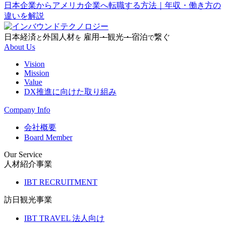
日本企業からアメリカ企業へ転職する方法｜年収・働き方の
違いを解説
日本経済
外国人材
雇用
・
観光
・
宿泊
繋ぐ
と
を
で
About Us
Vision
Mission
Value
DX推進に向けた取り組み
Company Info
会社概要
Board Member
Our Service
人材紹介事業
IBT RECRUITMENT
訪日観光事業
IBT TRAVEL 法人向け