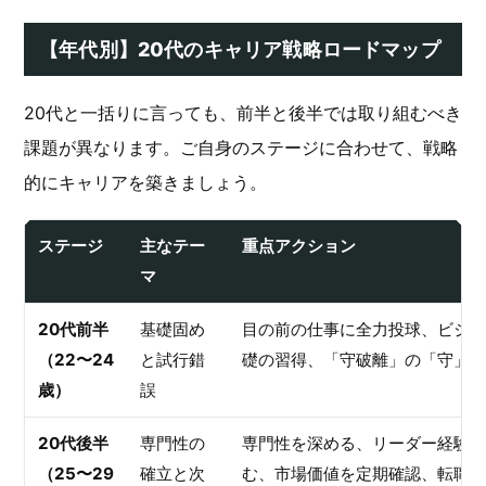
【年代別】20代のキャリア戦略ロードマップ
20代と一括りに言っても、前半と後半では取り組むべき
課題が異なります。ご自身のステージに合わせて、戦略
的にキャリアを築きましょう。
ステージ
主なテー
重点アクション
マ
20代前半
基礎固め
目の前の仕事に全力投球、ビジネ
（22〜24
と試行錯
礎の習得、「守破離」の「守」を
歳）
誤
20代後半
専門性の
専門性を深める、リーダー経験を
（25〜29
確立と次
む、市場価値を定期確認、転職・