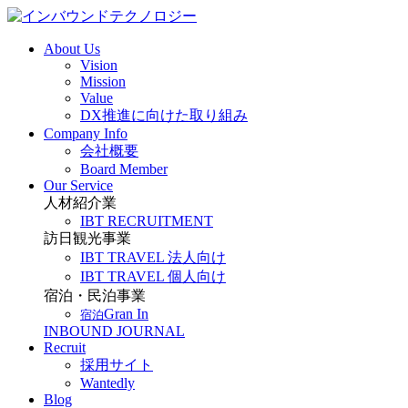
About Us
Vision
Mission
Value
DX推進に向けた取り組み
Company Info
会社概要
Board Member
Our Service
人材紹介業
IBT RECRUITMENT
訪日観光事業
IBT TRAVEL 法人向け
IBT TRAVEL 個人向け
宿泊・民泊事業
Gran In
宿泊
INBOUND JOURNAL
Recruit
採用サイト
Wantedly
Blog