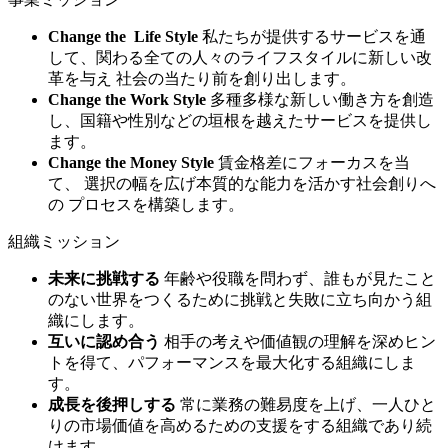
Change the
Life Style
私たちが提供するサービスを通
して、関わる全ての人々のライフスタイルに新しい改
革を与え 社会の当たり前を創り出します。
Change the
Work Style
多種多様な新しい働き方を創造
し、国籍や性別などの垣根を越えたサービスを提供し
ます。
Change the
Money Style
賃金格差にフォーカスを当
て、 選択の幅を広げ本質的な能力を活かす社会創りへ
の プロセスを構築します。
組織ミッション
未来に
挑戦する
年齢や役職を問わず、誰もが見たこと
のない世界をつくるために挑戦と失敗に立ち向かう組
織にします。
互いに
認め合う
相手の考えや価値観の理解を深めヒン
トを得て、パフォーマンスを最大化する組織にしま
す。
成長を
後押しする
常に業務の難易度を上げ、一人ひと
りの市場価値を高めるための支援をする組織であり続
けます。